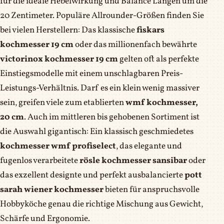
für die ideale Hebelwirkung und Balance Längen um die
20 Zentimeter. Populäre Allrounder-Größen finden Sie
bei vielen Herstellern: Das klassische
fiskars
kochmesser 19 cm
oder das millionenfach bewährte
victorinox kochmesser 19 cm
gelten oft als perfekte
Einstiegsmodelle mit einem unschlagbaren Preis-
Leistungs-Verhältnis. Darf es ein klein wenig massiver
sein, greifen viele zum etablierten
wmf kochmesser,
20 cm
. Auch im mittleren bis gehobenen Sortiment ist
die Auswahl gigantisch: Ein klassisch geschmiedetes
kochmesser wmf profiselect
, das elegante und
fugenlos verarbeitete
rösle kochmesser sansibar
oder
das exzellent designte und perfekt ausbalancierte
pott
sarah wiener kochmesser
bieten für anspruchsvolle
Hobbyköche genau die richtige Mischung aus Gewicht,
Schärfe und Ergonomie.