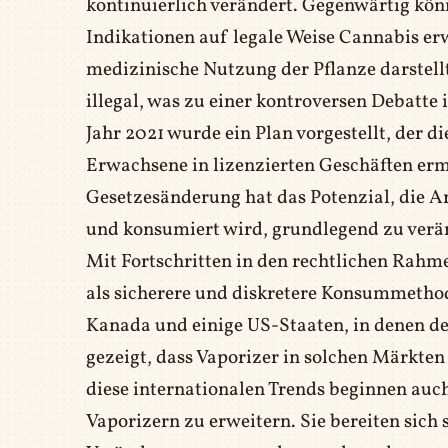
kontinuierlich verändert. Gegenwärtig kö
Indikationen auf legale Weise Cannabis er
medizinische Nutzung der Pflanze darstell
illegal, was zu einer kontroversen Debatte 
Jahr 2021 wurde ein Plan vorgestellt, der d
Erwachsene in lizenzierten Geschäften erm
Gesetzesänderung hat das Potenzial, die A
und konsumiert wird, grundlegend zu verä
Mit Fortschritten in den rechtlichen Rah
als sicherere und diskretere Konsummetho
Kanada und einige US-Staaten, in denen der
gezeigt, dass Vaporizer in solchen Märkte
diese internationalen Trends beginnen auc
Vaporizern zu erweitern. Sie bereiten sich