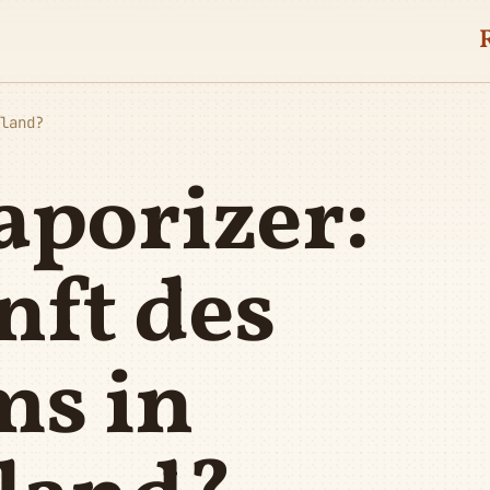
land?
aporizer:
nft des
s in