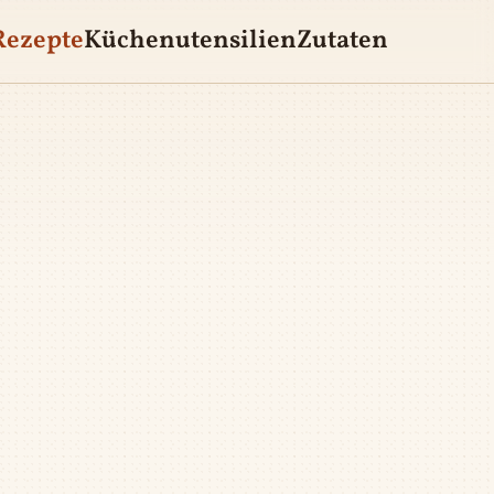
Rezepte
Küchenutensilien
Zutaten